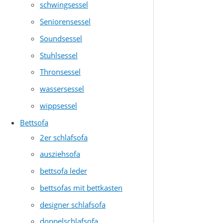
schwingsessel
Seniorensessel
Soundsessel
Stuhlsessel
Thronsessel
wassersessel
wippsessel
Bettsofa
2er schlafsofa
ausziehsofa
bettsofa leder
bettsofas mit bettkasten
designer schlafsofa
doppelschlafsofa